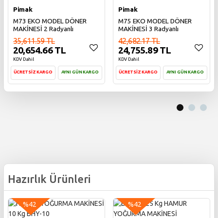
Pimak
Pimak
M73 EKO MODEL DÖNER
M75 EKO MODEL DÖNER
MAKİNESİ 2 Radyanlı
MAKİNESİ 3 Radyanlı
35,611.59 TL
42,682.17 TL
20,654.66 TL
24,755.89 TL
KDV Dahil
KDV Dahil
ÜCRETSİZ KARGO
AYNI GÜN KARGO
ÜCRETSİZ KARGO
AYNI GÜN KARGO
Sepete Ekle
Sepete Ekle
Hazırlık Ürünleri
%42
%42