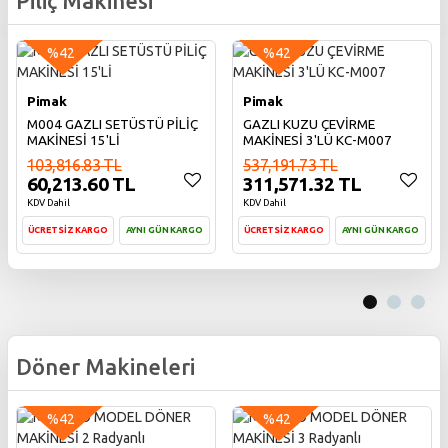
Piliç Makinesi
%42
%42
Pimak
Pimak
M004 GAZLI SETÜSTÜ PİLİÇ
GAZLI KUZU ÇEVİRME
MAKİNESİ 15'Lİ
MAKİNESİ 3'LÜ KC-M007
103,816.83 TL
537,191.73 TL
60,213.60 TL
311,571.32 TL
KDV Dahil
KDV Dahil
ÜCRETSİZ KARGO
AYNI GÜN KARGO
ÜCRETSİZ KARGO
AYNI GÜN KARGO
Sepete Ekle
Sepete Ekle
Döner Makineleri
%42
%42