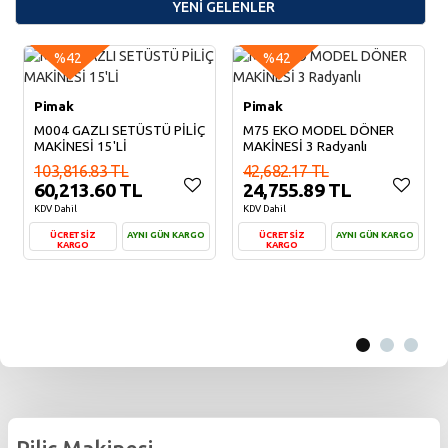
YENİ GELENLER
%42
%42
Pimak
Pimak
M004 GAZLI SETÜSTÜ PİLİÇ
M75 EKO MODEL DÖNER
MAKİNESİ 15'Lİ
MAKİNESİ 3 Radyanlı
103,816.83 TL
42,682.17 TL
60,213.60 TL
24,755.89 TL
KDV Dahil
KDV Dahil
ÜCRETSİZ
AYNI GÜN KARGO
ÜCRETSİZ
AYNI GÜN KARGO
KARGO
KARGO
Sepete Ekle
Sepete Ekle