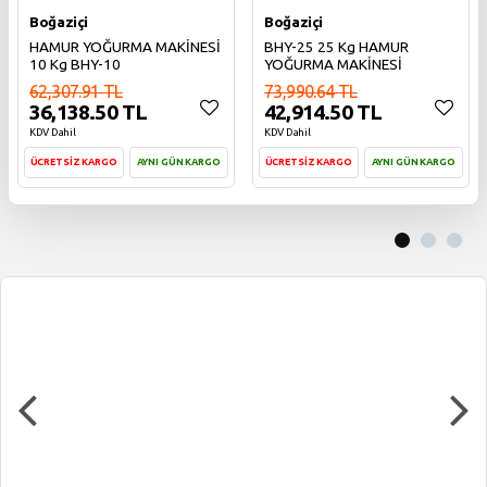
Boğaziçi
Boğaziçi
HAMUR YOĞURMA MAKİNESİ
BHY-25 25 Kg HAMUR
10 Kg BHY-10
YOĞURMA MAKİNESİ
62,307.91 TL
73,990.64 TL
36,138.50 TL
42,914.50 TL
KDV Dahil
KDV Dahil
ÜCRETSİZ KARGO
AYNI GÜN KARGO
ÜCRETSİZ KARGO
AYNI GÜN KARGO
Sepete Ekle
Sepete Ekle